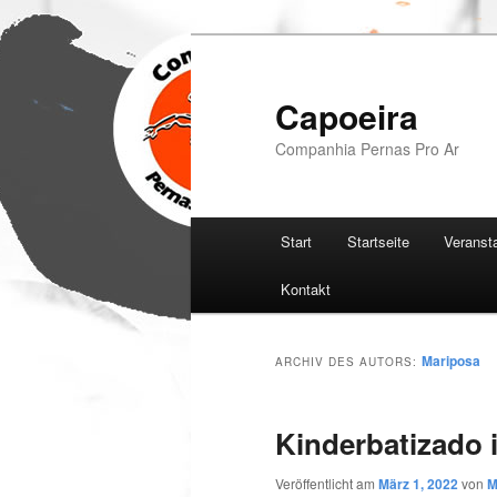
Zum
Zum
Inhalt
sekundären
wechseln
Inhalt
Capoeira
wechseln
Companhia Pernas Pro Ar
Hauptmenü
Start
Startseite
Veranst
Kontakt
Mariposa
ARCHIV DES AUTORS:
Kinderbatizado 
Veröffentlicht am
März 1, 2022
von
M