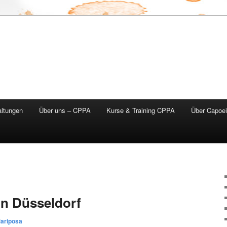
altungen
Über uns – CPPA
Kurse & Training CPPA
Über Capoei
in Düsseldorf
ariposa