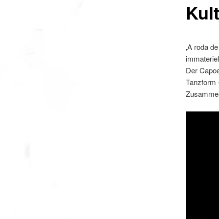
Kul
‚A roda de
immaterie
Der Capoei
Tanzform –
Zusamme