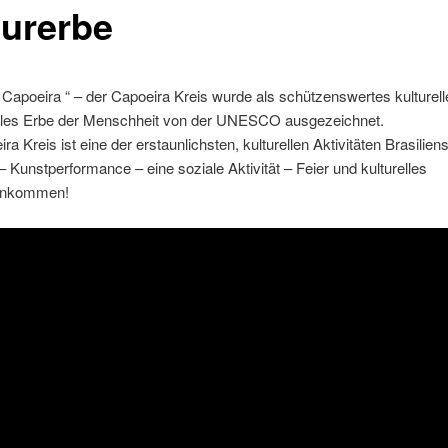
turerbe
 Capoeira “ – der Capoeira Kreis wurde als schützenswertes kulturell
lles Erbe der Menschheit von der UNESCO ausgezeichnet.
ra Kreis ist eine der erstaunlichsten, kulturellen Aktivitäten Brasiliens
 Kunstperformance – eine soziale Aktivität – Feier und kulturelles
nkommen!