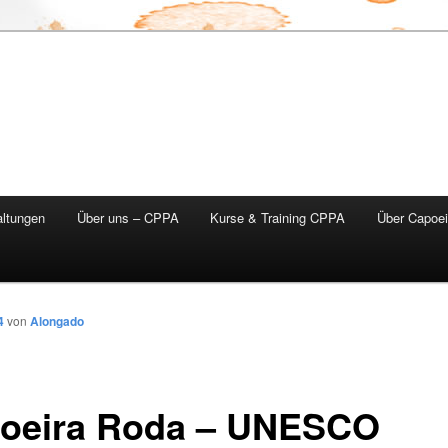
altungen
Über uns – CPPA
Kurse & Training CPPA
Über Capoei
4
von
Alongado
oeira Roda – UNESCO