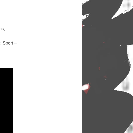
es,
: Sport –