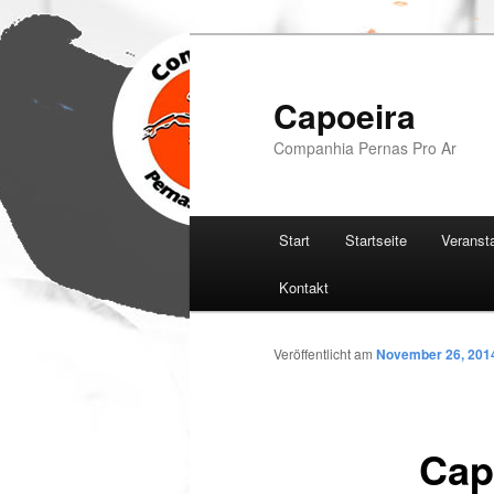
Zum
Inhalt
wechseln
Capoeira
Companhia Pernas Pro Ar
Hauptmenü
Start
Startseite
Veranst
Kontakt
Veröffentlicht am
November 26, 201
Cap