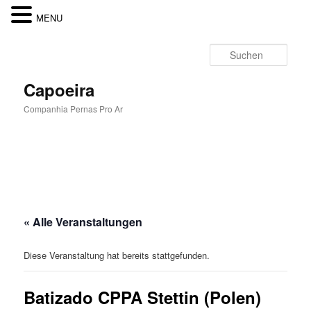
MENU
Zum
Inhalt
Such
wechseln
Capoeira
Companhia Pernas Pro Ar
Hauptmenü
« Alle Veranstaltungen
Diese Veranstaltung hat bereits stattgefunden.
Batizado CPPA Stettin (Polen)