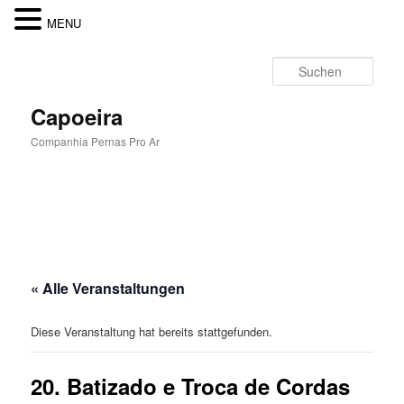
MENU
Zum
Inhalt
Such
wechseln
Capoeira
Companhia Pernas Pro Ar
Hauptmenü
« Alle Veranstaltungen
Diese Veranstaltung hat bereits stattgefunden.
20. Batizado e Troca de Cordas