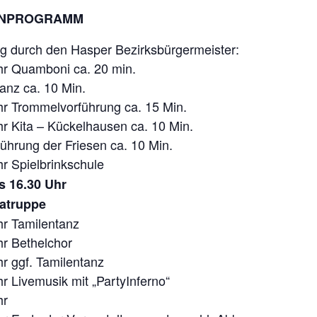
NPROGRAMM
g durch den Hasper Bezirksbürgermeister:
hr Quamboni ca. 20 min.
anz ca. 10 Min.
r Trommelvorführung ca. 15 Min.
r Kita – Kückelhausen ca. 10 Min.
ührung der Friesen ca. 10 Min.
r Spielbrinkschule
is 16.30 Uhr
atruppe
hr Tamilentanz
r Bethelchor
r ggf. Tamilentanz
r Livemusik mit „PartyInferno“
hr