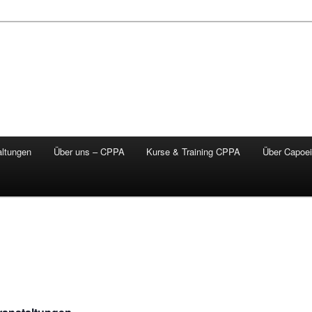
altungen
Über uns – CPPA
Kurse & Training CPPA
Über Capoei