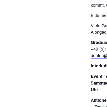
kommt, w
Bitte me
Viele G
Alongad
Graduad
+49 (0)
doutor@
Interku
Event T
Samstag
Uhr
Aktione
– Famil