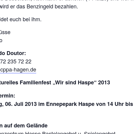
ird er das Benzingeld bezahlen.
ldet euch bei ihm.
rüsse
o
o Doutor:
172 235 72 22
cppa-hagen.de
lturelles Familienfest „Wir sind Haspe“ 2013
ermin:
, 06. Juli 2013 im Ennepepark Haspe von 14 Uhr bis 
n auf dem Gelände
ienzentrum Haspe Bastelangebot u. Spielangebot