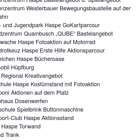
ienzentrum Westerbauer Bewegungsbaustelle auf der
ahn
r- und Jugendpark Haspe GoKartparcour
dzentrum Quambusch „QUBE“ Bastelangebot
iwache Haspe Fotoaktion auf Motorrad
rotkeuz Haspe Erste Hilfe Aktionsparcour
eichen Haspe Bücheroase
obil Hüpfburg
 Regional Kreativangebot
chule Haspe Kostümstand mit Fotoaktion
oni Aktionen auf dem Platz
nhaus Dosenwerfen
schule Spielbrink Buttonmaschine
port-Club Haspe Aktionsstand
 Haspe Torwand
nd Trank