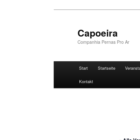
Zum
Inhalt
wechseln
Capoeira
Companhia Pernas Pro Ar
Hauptmenü
Start
Startseite
Veranst
Kontakt