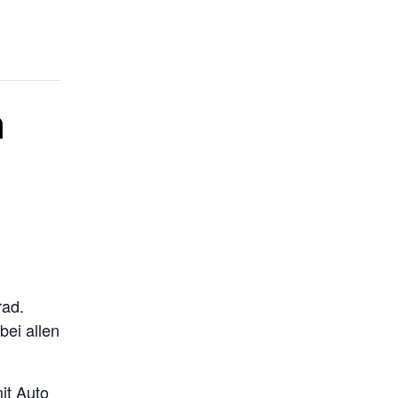
n
rad.
bei allen
it Auto