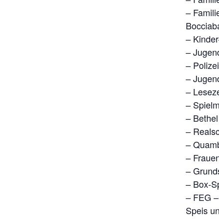
– Famil
Bocciab
– Kinde
– Jugen
– Polize
– Jugend
– Lesez
– Spielm
– Bethel
– Reals
– Quamb
– Fraue
– Grund
– Box-S
– FEG –
Speis u