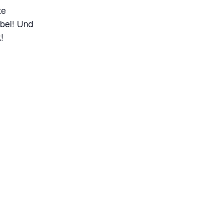
te
abei! Und
!