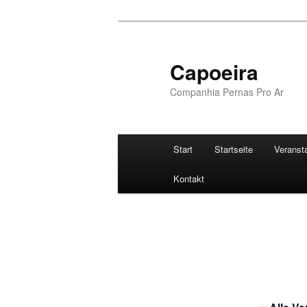
Zum
Inhalt
wechseln
Capoeira
Companhia Pernas Pro Ar
Hauptmenü
Start
Startseite
Veranst
Kontakt