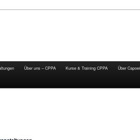
altungen
Über uns – CPPA
Kurse & Training CPPA
Über Capoei