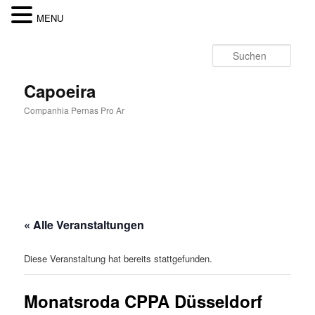
MENU
Zum
Inhalt
Such
wechseln
Capoeira
Companhia Pernas Pro Ar
Hauptmenü
« Alle Veranstaltungen
Diese Veranstaltung hat bereits stattgefunden.
Monatsroda CPPA Düsseldorf