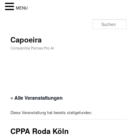
MENU
Zum
Inhalt
Such
wechseln
Capoeira
Companhia Pernas Pro Ar
Hauptmenü
« Alle Veranstaltungen
Diese Veranstaltung hat bereits stattgefunden.
CPPA Roda Köln