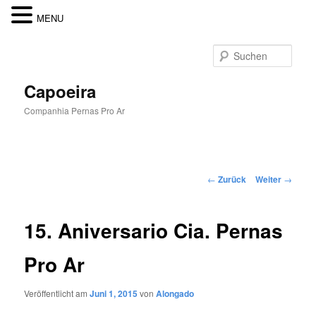
MENU
Zum
Inhalt
Such
wechseln
Capoeira
Companhia Pernas Pro Ar
Hauptmenü
Beitragsnavigation
←
Zurück
Weiter
→
15. Aniversario Cia. Pernas
Pro Ar
Veröffentlicht am
Juni 1, 2015
von
Alongado