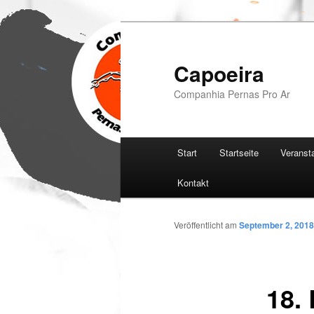
Zum
Inhalt
wechseln
Capoeira
Companhia Pernas Pro Ar
Hauptmenü
Start
Startseite
Veranst
Kontakt
Veröffentlicht am
September 2, 2018
18.