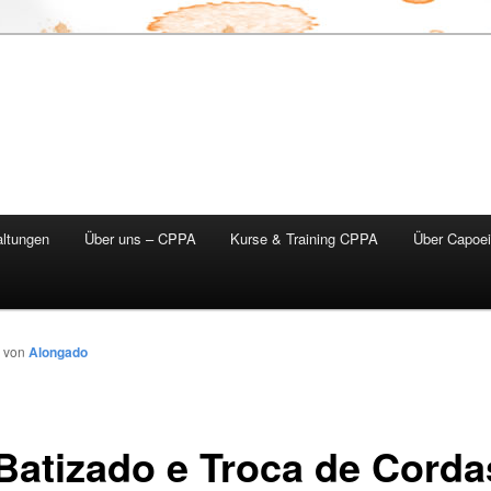
altungen
Über uns – CPPA
Kurse & Training CPPA
Über Capoei
von
Alongado
 Batizado e Troca de Corda