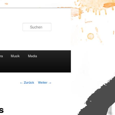
Suchen
ra
Musik
Media
Beitragsnavigation
←
Zurück
Weiter
→
s