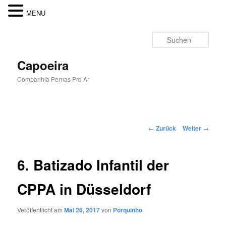
MENU
Zum
Inhalt
Such
wechseln
Capoeira
Companhia Pernas Pro Ar
Hauptmenü
Beitragsnavigation
←
Zurück
Weiter
→
6. Batizado Infantil der
CPPA in Düsseldorf
Veröffentlicht am
Mai 26, 2017
von
Porquinho