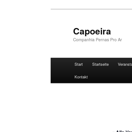
Zum
Inhalt
wechseln
Capoeira
Companhia Pernas Pro Ar
Hauptmenü
Start
Startseite
Veranst
Kontakt