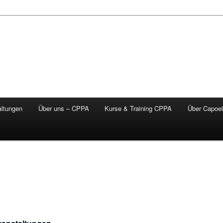
altungen
Über uns – CPPA
Kurse & Training CPPA
Über Capoei