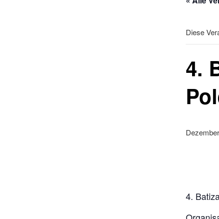
« Alle V
Diese Vera
4. 
Po
Dezember 
4. Batiz
Organisa