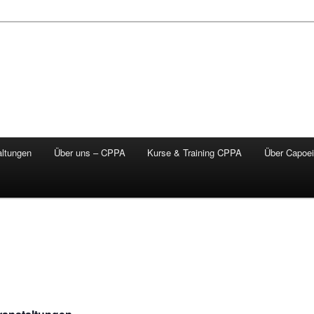
altungen
Über uns – CPPA
Kurse & Training CPPA
Über Capoei