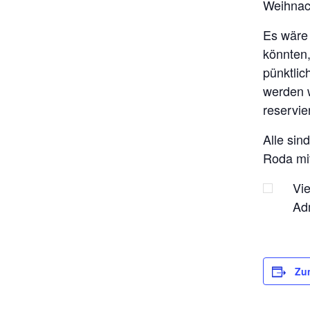
Weihnach
Es wäre 
könnten
pünktli
werden w
reservie
Alle sin
Roda mit
Vi
Ad
Zu