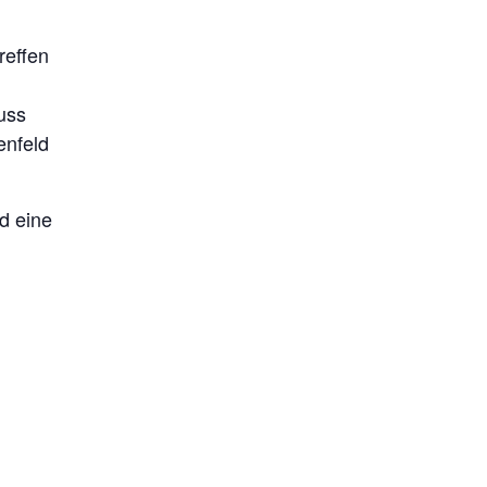
reffen
d
uss
enfeld
d eine