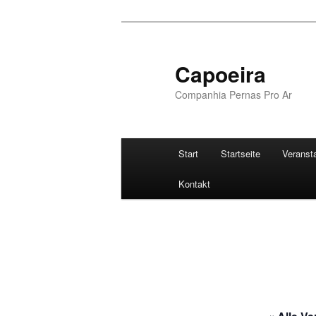
Zum
Inhalt
wechseln
Capoeira
Companhia Pernas Pro Ar
Hauptmenü
Start
Startseite
Veranst
Kontakt