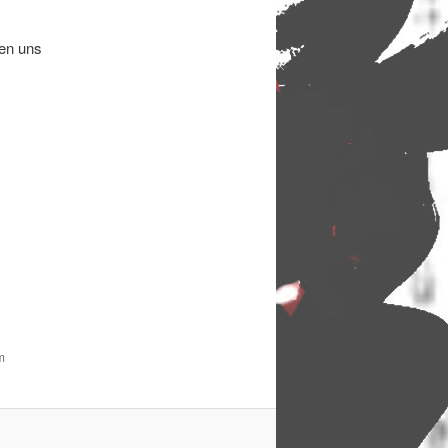
hen uns
m