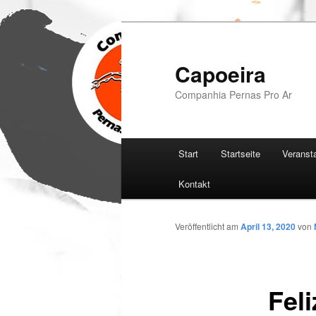
Zum
Inhalt
wechseln
Capoeira
Companhia Pernas Pro Ar
Hauptmenü
Start
Startseite
Veranst
Kontakt
Veröffentlicht am
April 13, 2020
von
Fel