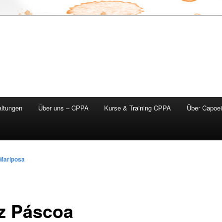
altungen
Über uns – CPPA
Kurse & Training CPPA
Über Capoei
Mariposa
iz Páscoa