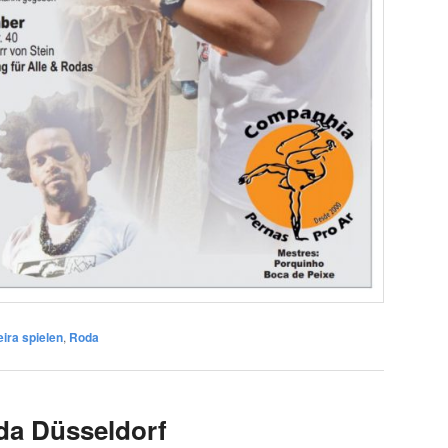
ira spielen
,
Roda
a Düsseldorf