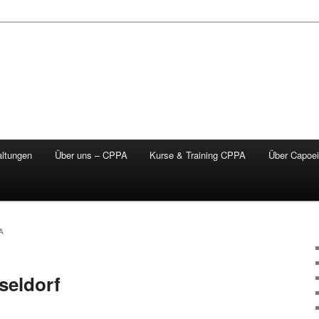
altungen
Über uns – CPPA
Kurse & Training CPPA
Über Capoei
A
eldorf