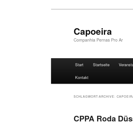
Zum
Zum
Inhalt
sekundären
wechseln
Inhalt
Capoeira
wechseln
Companhia Pernas Pro Ar
Hauptmenü
Start
Startseite
Veranst
Kontakt
SCHLAGWORT-ARCHIVE:
CAPOEIR
CPPA Roda Düss