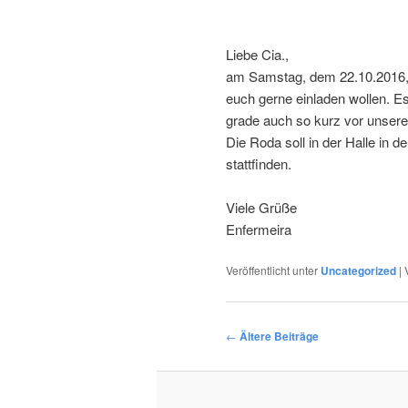
Liebe Cia.,
am Samstag, dem 22.10.2016, f
euch gerne einladen wollen. 
grade auch so kurz vor unser
Die Roda soll in der Halle in d
stattfinden.
Viele Grüße
Enfermeira
Veröffentlicht unter
Uncategorized
|
Beitragsnavigation
←
Ältere Beiträge