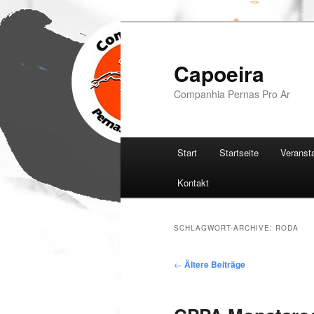
Zum
Zum
Inhalt
sekundären
wechseln
Inhalt
Capoeira
wechseln
Companhia Pernas Pro Ar
Hauptmenü
Start
Startseite
Veranst
Kontakt
SCHLAGWORT-ARCHIVE:
RODA
Beitragsnavigation
←
Ältere Beiträge