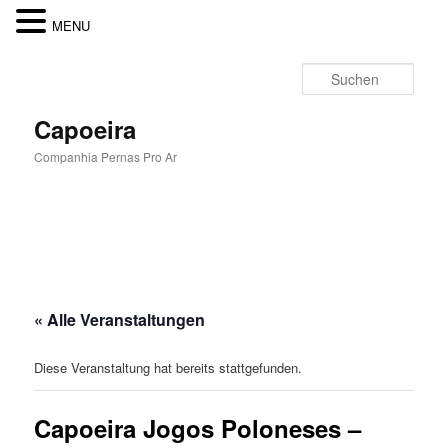
MENU
Zum
Inhalt
Such
wechseln
Capoeira
Companhia Pernas Pro Ar
Hauptmenü
« Alle Veranstaltungen
Diese Veranstaltung hat bereits stattgefunden.
Capoeira Jogos Poloneses –