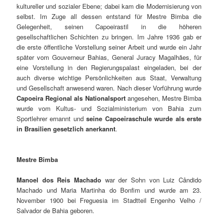
kultureller und sozialer Ebene; dabei kam die Modernisierung von
selbst. Im Zuge all dessen entstand für Mestre Bimba die
Gelegenheit, seinen Capoeirastil in die höheren
gesellschaftlichen Schichten zu bringen. Im Jahre 1936 gab er
die erste öffentliche Vorstellung seiner Arbeit und wurde ein Jahr
später vom Gouverneur Bahias, General Juracy Magalhães, für
eine Vorstellung in den Regierungspalast eingeladen, bei der
auch diverse wichtige Persönlichkeiten aus Staat, Verwaltung
und Gesellschaft anwesend waren. Nach dieser Vorführung wurde
Capoeira Regional als Nationalsport
angesehen, Mestre Bimba
wurde vom Kultus- und Sozialministerium von Bahia zum
Sportlehrer ernannt und
seine Capoeiraschule wurde als erste
in Brasilien gesetzlich anerkannt
.
Mestre Bimba
Manoel dos Reis Machado
war der Sohn von Luiz Cândido
Machado und Maria Martinha do Bonfim und wurde am 23.
November 1900 bei Freguesia im Stadtteil Engenho Velho /
Salvador de Bahia geboren.