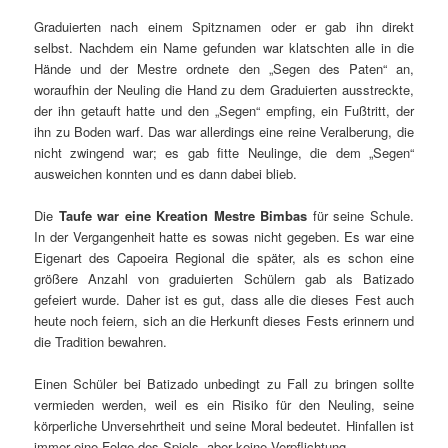
Graduierten nach einem Spitznamen oder er gab ihn direkt
selbst. Nachdem ein Name gefunden war klatschten alle in die
Hände und der Mestre ordnete den „Segen des Paten“ an,
woraufhin der Neuling die Hand zu dem Graduierten ausstreckte,
der ihn getauft hatte und den „Segen“ empfing, ein Fußtritt, der
ihn zu Boden warf. Das war allerdings eine reine Veralberung, die
nicht zwingend war; es gab fitte Neulinge, die dem „Segen“
ausweichen konnten und es dann dabei blieb.
Die
Taufe war eine Kreation Mestre Bimbas
für seine Schule.
In der Vergangenheit hatte es sowas nicht gegeben. Es war eine
Eigenart des Capoeira Regional die später, als es schon eine
größere Anzahl von graduierten Schülern gab als Batizado
gefeiert wurde. Daher ist es gut, dass alle die dieses Fest auch
heute noch feiern, sich an die Herkunft dieses Fests erinnern und
die Tradition bewahren.
Einen Schüler bei Batizado unbedingt zu Fall zu bringen sollte
vermieden werden, weil es ein Risiko für den Neuling, seine
körperliche Unversehrtheit und seine Moral bedeutet. Hinfallen ist
immer eine Folge des Spiels, aber keine Verpflichtung.