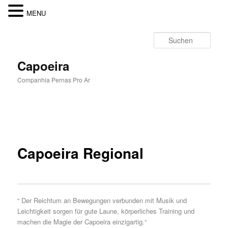
MENU
Zum
Inhalt
Such
wechseln
Capoeira
Companhia Pernas Pro Ar
Hauptmenü
Capoeira Regional
“ Der Reichtum an Bewegungen verbunden mit Musik und
Leichtigkeit sorgen für gute Laune, körperliches Training und
machen die Magie der Capoeira einzigartig.“