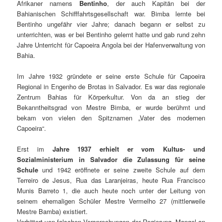
Afrikaner namens
Bentinho
, der auch Kapitän bei der
Bahianischen Schifffahrtsgesellschaft war. Bimba lernte bei
Bentinho ungefähr vier Jahre; danach begann er selbst zu
unterrichten, was er bei Bentinho gelernt hatte und gab rund zehn
Jahre Unterricht für Capoeira Angola bei der Hafenverwaltung von
Bahia.
Im Jahre 1932 gründete er seine erste Schule für Capoeira
Regional in Engenho de Brotas in Salvador. Es war das regionale
Zentrum Bahias für Körperkultur. Von da an stieg der
Bekanntheitsgrad von Mestre Bimba, er wurde berühmt und
bekam von vielen den Spitznamen „Vater des modernen
Capoeira“.
Erst im
Jahre 1937 erhielt er vom Kultus- und
Sozialministerium in Salvador die Zulassung für seine
Schule
und 1942 eröffnete er seine zweite Schule auf dem
Terreiro de Jesus, Rua das Laranjeiras, heute Rua Francisco
Munis Barreto 1, die auch heute noch unter der Leitung von
seinem ehemaligen Schüler Mestre Vermelho 27 (mittlerweile
Mestre Bamba) existiert.
Verbittert von falschen Versprechungen der Regierung, Mangel an