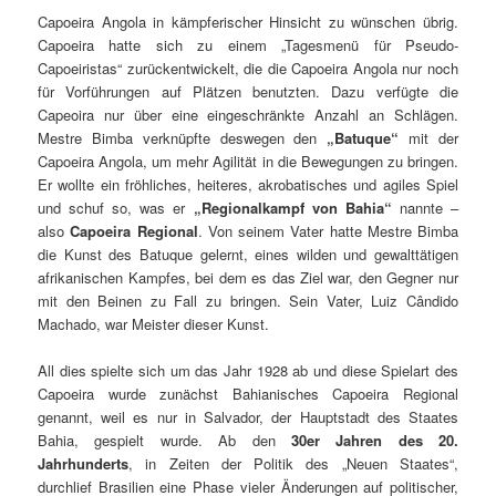
Capoeira Angola in kämpferischer Hinsicht zu wünschen übrig.
Capoeira hatte sich zu einem „Tagesmenü für Pseudo-
Capoeiristas“ zurückentwickelt, die die Capoeira Angola nur noch
für Vorführungen auf Plätzen benutzten. Dazu verfügte die
Capeoira nur über eine eingeschränkte Anzahl an Schlägen.
Mestre Bimba verknüpfte deswegen den
„Batuque“
mit der
Capoeira Angola, um mehr Agilität in die Bewegungen zu bringen.
Er wollte ein fröhliches, heiteres, akrobatisches und agiles Spiel
und schuf so, was er
„Regionalkampf von Bahia“
nannte –
also
Capoeira Regional
. Von seinem Vater hatte Mestre Bimba
die Kunst des Batuque gelernt, eines wilden und gewalttätigen
afrikanischen Kampfes, bei dem es das Ziel war, den Gegner nur
mit den Beinen zu Fall zu bringen. Sein Vater, Luiz Cândido
Machado, war Meister dieser Kunst.
All dies spielte sich um das Jahr 1928 ab und diese Spielart des
Capoeira wurde zunächst Bahianisches Capoeira Regional
genannt, weil es nur in Salvador, der Hauptstadt des Staates
Bahia, gespielt wurde. Ab den
30er Jahren des 20.
Jahrhunderts
, in Zeiten der Politik des „Neuen Staates“,
durchlief Brasilien eine Phase vieler Änderungen auf politischer,