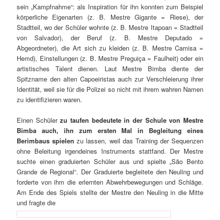
sein „Kampfnahme“: als Inspiration für ihn konnten zum Beispiel
körperliche Eigenarten (z. B. Mestre Gigante = Riese), der
Stadtteil, wo der Schüler wohnte (z. B. Mestre Itapoan = Stadtteil
von Salvador), der Beruf (z. B. Mestre Deputado =
Abgeordneter), die Art sich zu kleiden (z. B. Mestre Camisa =
Hemd), Einstellungen (z. B. Mestre Preguiça = Faulheit) oder ein
artistisches Talent dienen. Laut Mestre Bimba diente der
Spitzname den alten Capoeiristas auch zur Verschleierung ihrer
Identität, weil sie für die Polizei so nicht mit ihrem wahren Namen
zu identifizieren waren.
Einen Schüler
zu taufen bedeutete in der Schule von Mestre
Bimba auch, ihn zum ersten Mal in Begleitung eines
Berimbaus spielen
zu lassen, weil das Training der Sequenzen
ohne Beleitung irgendeines Instruments stattfand. Der Mestre
suchte einen graduierten Schüler aus und spielte „São Bento
Grande de Regional“. Der Graduierte begleitete den Neuling und
forderte von ihm die erlernten Abwehrbewegungen und Schläge.
Am Ende des Spiels stellte der Mestre den Neuling in die Mitte
und fragte die