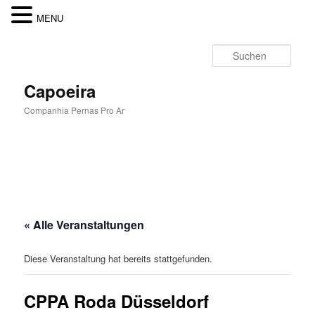
MENU
Zum
Inhalt
Such
wechseln
Capoeira
Companhia Pernas Pro Ar
Hauptmenü
« Alle Veranstaltungen
Diese Veranstaltung hat bereits stattgefunden.
CPPA Roda Düsseldorf