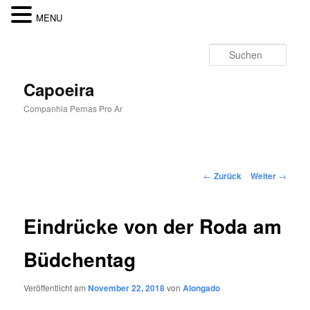
MENU
Zum
Inhalt
Such
wechseln
Capoeira
Companhia Pernas Pro Ar
Hauptmenü
Beitragsnavigation
←
Zurück
Weiter
→
Eindrücke von der Roda am
Büdchentag
Veröffentlicht am
November 22, 2018
von
Alongado