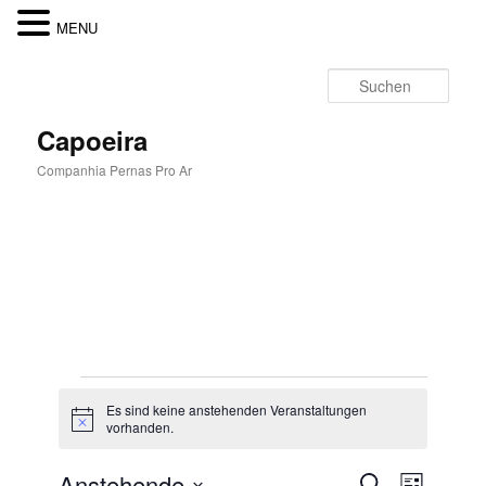
MENU
Zum
Zum
Inhalt
sekundären
Such
wechseln
Inhalt
wechseln
Capoeira
Companhia Pernas Pro Ar
Hauptmenü
Veranstaltungen
Es sind keine anstehenden Veranstaltungen
Hinweis
vorhanden.
Anstehende
Veranstaltungen
Suche
VERANSTAL