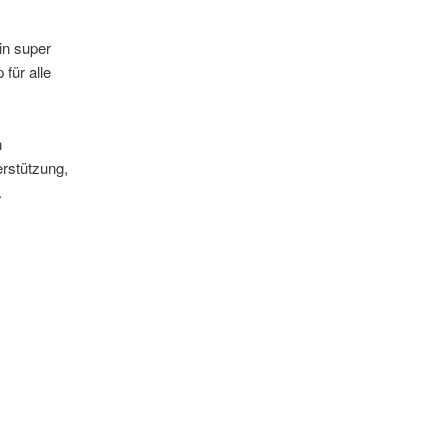
in super
 für alle
n
erstützung,
.