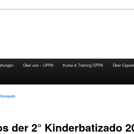
altungen
Über uns – CPPA
Kurse & Training CPPA
Über Capoei
Alongado
os der 2° Kinderbatizado 2