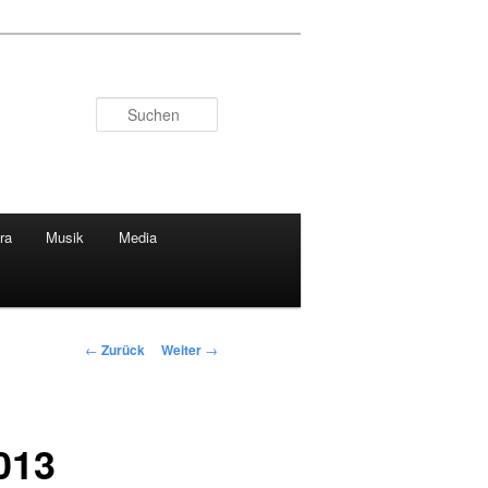
Suchen
ra
Musik
Media
Beitragsnavigation
←
Zurück
Weiter
→
013