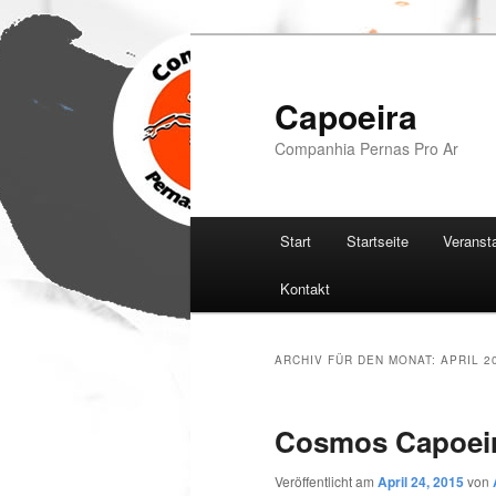
Zum
Zum
Inhalt
sekundären
wechseln
Inhalt
Capoeira
wechseln
Companhia Pernas Pro Ar
Hauptmenü
Start
Startseite
Veranst
Kontakt
ARCHIV FÜR DEN MONAT:
APRIL 2
Cosmos Capoei
Veröffentlicht am
April 24, 2015
von