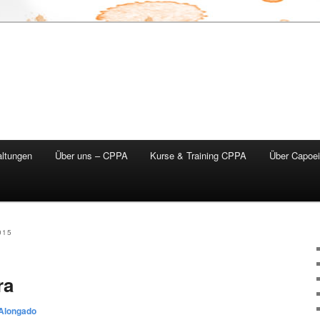
altungen
Über uns – CPPA
Kurse & Training CPPA
Über Capoei
015
ra
Alongado