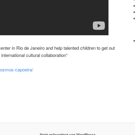
 center in Rio de Janeiro and help talented children to get out
international cultural collaboration“
/cosmos-capoeira/
Stolz präsentiert von WordPress