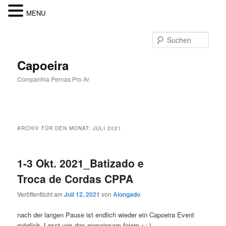
MENU
Zum
Zum
Inhalt
sekundären
Such
wechseln
Inhalt
wechseln
Capoeira
Companhia Pernas Pro Ar
Hauptmenü
ARCHIV FÜR DEN MONAT:
JULI 2021
1-3 Okt. 2021_Batizado e
Troca de Cordas CPPA
Veröffentlicht am
Juli 12, 2021
von
Alongado
nach der langen Pause ist endlich wieder ein Capoeira Event
möglich. Lasst uns das gemeinsam feiern >:-).