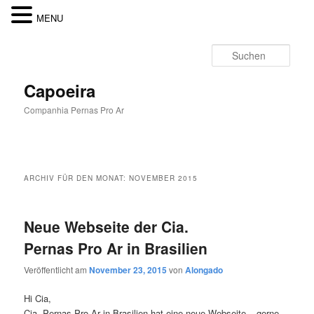
MENU
Zum
Zum
Inhalt
sekundären
Such
wechseln
Inhalt
wechseln
Capoeira
Companhia Pernas Pro Ar
Hauptmenü
ARCHIV FÜR DEN MONAT:
NOVEMBER 2015
Neue Webseite der Cia.
Pernas Pro Ar in Brasilien
Veröffentlicht am
November 23, 2015
von
Alongado
Hi Cia,
Cia. Pernas Pro Ar in Brasilien hat eine neue Webseite – gerne