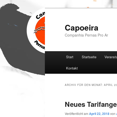
Zum
Zum
Inhalt
sekundären
wechseln
Inhalt
Capoeira
wechseln
Companhia Pernas Pro Ar
Hauptmenü
Start
Startseite
Veranst
Kontakt
ARCHIV FÜR DEN MONAT:
APRIL 2
Neues Tarifang
Veröffentlicht am
April 22, 2018
von