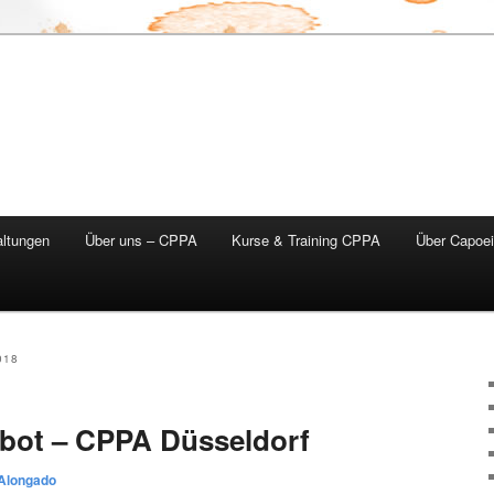
altungen
Über uns – CPPA
Kurse & Training CPPA
Über Capoei
018
ebot – CPPA Düsseldorf
Alongado